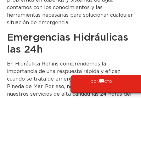
contamos con los conocimientos y las
herramientas necesarias para solucionar cualquier
situación de emergencia.
Emergencias Hidráulicas
las 24h
En Hidráulica Rehins comprendemos la
importancia de una respuesta rápida y eficaz
cuando se trata de emergencias hidráulicas en
CONTACTO
Pineda de Mar. Por eso, nos enorgullece ofrecer
nuestros servicios de alta calidad las 24 horas del
día, los 365 días del año. No importa si es de día o
de noche, un día festivo o fin de semana, estamos
listos para atender tu llamada y resolver tu
problema hidráulico de manera oportuna.
Cuando se trata de emergencias hidráulicas en