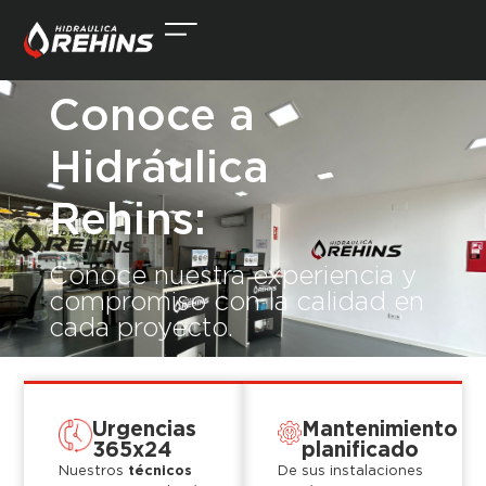
Conoce a
Hidráulica
Rehins:
Conoce nuestra experiencia y
compromiso con la calidad en
cada proyecto.
Urgencias
Mantenimiento
365x24
planificado
Nuestros
técnicos
De sus instalaciones