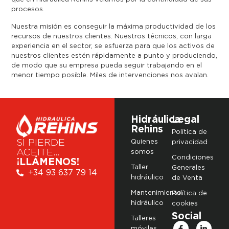
procesos.
Nuestra misión es conseguir la máxima productividad de los
recursos de nuestros clientes. Nuestros técnicos, con larga
experiencia en el sector, se esfuerza para que los activos de
nuestros clientes estén rápidamente a punto y produciendo,
de modo que su empresa pueda seguir trabajando en el
menor tiempo posible. Miles de intervenciones nos avalan.
Hidráulica
Legal
Rehins
Política de
SI PIERDE
Quienes
privacidad
ACEITE…
somos
Condiciones
¡LLÁMENOS!
Taller
Generales
+34 93 637 79 14
hidráulico
de Venta
Mantenimiento
Política de
hidráulico
cookies
Social
Talleres
móviles