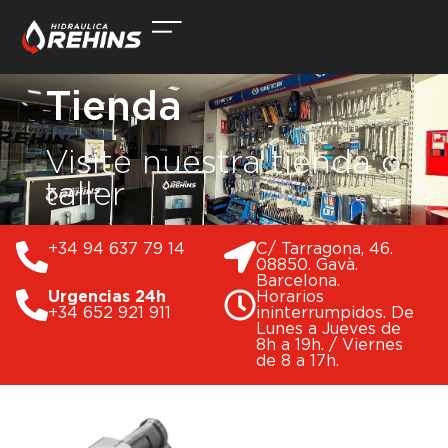
Tienda
Visite nuestra tienda o
taller
+34 94 637 79 14
C/ Tarragona, 46.
08850. Gavà.
Barcelona.
Urgencias 24h
Horarios
+34 652 921 911
ininterrumpidos. De
Lunes a Jueves de
8h a 19h. / Viernes
de 8 a 17h.