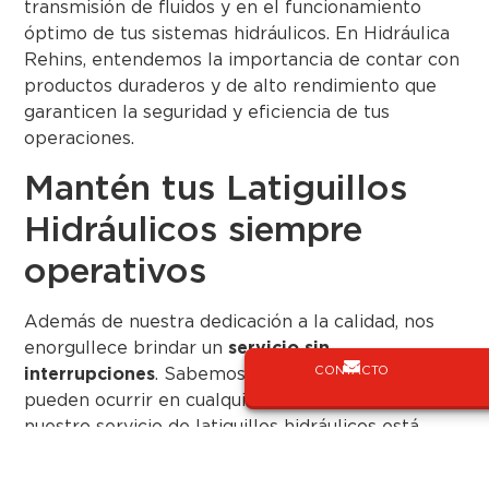
transmisión de fluidos y en el funcionamiento
óptimo de tus sistemas hidráulicos. En Hidráulica
Rehins, entendemos la importancia de contar con
productos duraderos y de alto rendimiento que
garanticen la seguridad y eficiencia de tus
operaciones.
Mantén tus Latiguillos
Hidráulicos siempre
operativos
Además de nuestra dedicación a la calidad, nos
enorgullece brindar un
servicio sin
CONTACTO
interrupciones
. Sabemos que las emergencias
pueden ocurrir en cualquier momento, por eso
nuestro servicio de latiguillos hidráulicos está
disponible las 24 horas, los 365 días del año. No
importa cuándo necesites asistencia, puedes