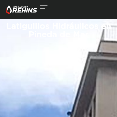
Latiguillos Hidráulicos en
Pineda de Mar