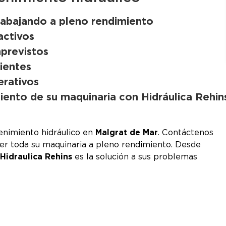
rabajando a pleno rendimiento
activos
mprevistos
lientes
erativos
iento de su maquinaria con Hidráulica Rehin
enimiento hidráulico en
Malgrat de Mar
. Contáctenos
ner toda su maquinaria a pleno rendimiento. Desde
,
Hidraulica Rehins
es la solución a sus problemas
.rehins.com/contacto/
instagram.com/hidraulica_rehins/