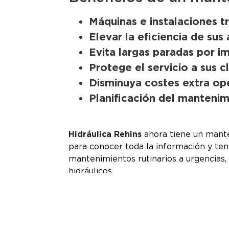
Máquinas e instalaciones t
Elevar la eficiencia de sus 
Evita largas paradas por i
Protege el servicio a sus c
Disminuya costes extra op
Planificación del mantenim
Hidráulica Rehins
ahora tiene un mant
para conocer toda la información y te
mantenimientos rutinarios a urgencias
hidráulicos.
Si pierdes aceite… ¡LLÁMENOS!
www
Síguenos en nuestro Instagram
www.