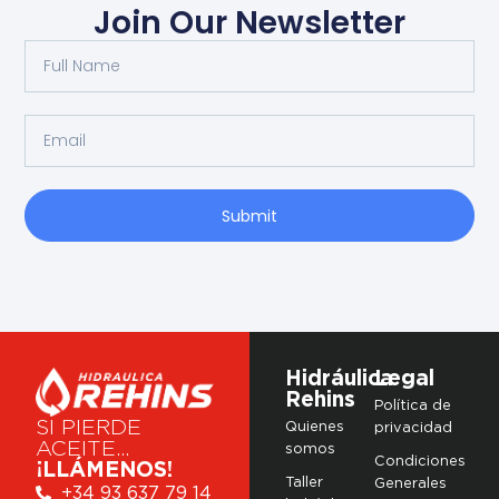
Join Our Newsletter
Submit
Hidráulica
Legal
Rehins
Política de
SI PIERDE
Quienes
privacidad
ACEITE…
somos
Condiciones
¡LLÁMENOS!
Taller
Generales
+34 93 637 79 14